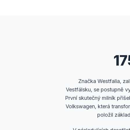
17
Značka Westfalia, z
Vestfálsku, se postupně v
První skutečný milník přiš
Volkswagen, která transfo
položil zákla