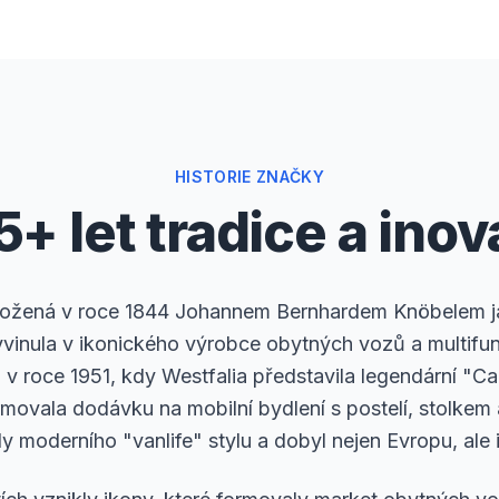
HISTORIE ZNAČKY
5+ let tradice a inov
aložená v roce 1844 Johannem Bernhardem Knöbelem ja
yvinula v ikonického výrobce obytných vozů a multif
el v roce 1951, kdy Westfalia představila legendární "
rmovala dodávku na mobilní bydlení s postelí, stolkem
dy moderního "vanlife" stylu a dobyl nejen Evropu, ale i