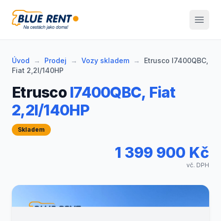
Blue Rent
Úvod
→
Prodej
→
Vozy skladem
→
Etrusco I7400QBC,
Fiat 2,2l/140HP
Etrusco
I7400QBC, Fiat
2,2l/140HP
Skladem
1 399 900 Kč
vč. DPH