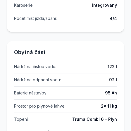
Karoserie
Integrovaný
Počet míst jízda/spaní:
4/4
Obytná část
Nádrž na čistou vodu:
122 l
Nádrž na odpadní vodu:
92 l
Baterie nástavby:
95 Ah
Prostor pro plynové lahve:
2x 11 kg
Topení:
Truma Combi 6 - Plyn