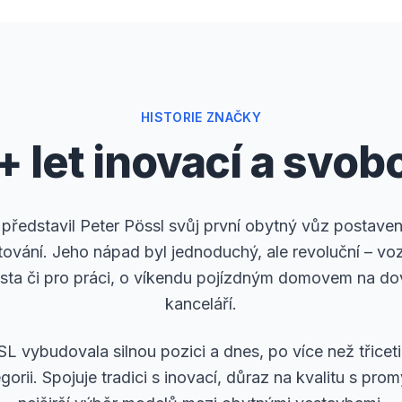
HISTORIE ZNAČKY
+ let inovací a svob
představil Peter Pössl svůj první obytný vůz postave
vání. Jeho nápad byl jednoduchý, ale revoluční – vozi
ta či pro práci, o víkendu pojízdným domovem na dovo
kanceláří.
L vybudovala silnou pozici a dnes, po více než třicet
egorii. Spojuje tradici s inovací, důraz na kvalitu s p