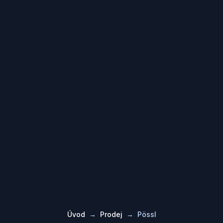
Úvod
→
Prodej
→
Pössl