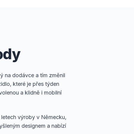
ody
ný na dodávce a tím změnil
dlo, které je přes týden
lenou a klidně i mobilní
i letech výroby v Německu,
romyšleným designem a nabízí