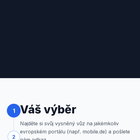
Váš výběr
1
Najděte si svůj vysněný vůz na jakémkoliv
evropském portálu (např. mobile.de) a pošlete
2
nám odkaz.